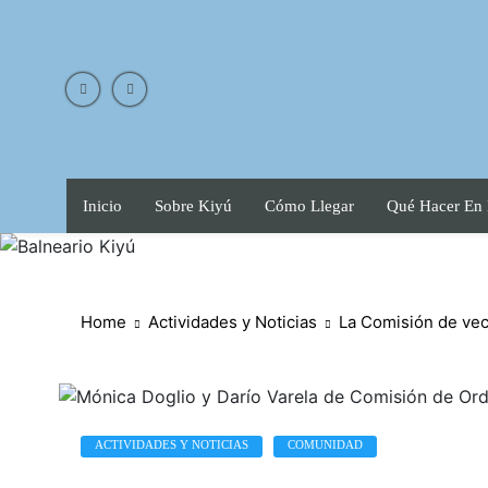
Skip
to
content
Inicio
Sobre Kiyú
Cómo Llegar
Qué Hacer En
Home
Actividades y Noticias
La Comisión de vec
ACTIVIDADES Y NOTICIAS
COMUNIDAD