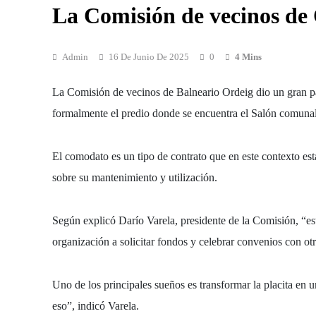
La Comisión de vecinos de
Admin
16 De Junio De 2025
0
4 Mins
La Comisión de vecinos de Balneario Ordeig dio un gran pa
formalmente el predio donde se encuentra el Salón comunal/
El
comodato
es un tipo de contrato que en este contexto es
sobre su mantenimiento y utilización
.
Según explicó
Darío Varela
, presidente de la Comisión, “es
organización a
solicitar fondos y celebrar convenios con otr
Uno de los principales sueños es
transformar la placita en 
eso”, indicó Varela.