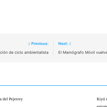
Previous:
Next:
ión de ciclo ambientalista
El Mamógrafo Móvil vuelve 
a del Pejerrey
Kiyú r
estra