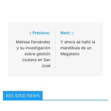
Navegación
Previous:
Next:
de
Melissa Fernández
Y ahora se halló la
y su investigación
mandíbula de un
entradas
sobre gestión
Megaterio
costera en San
José
RELATED NEWS