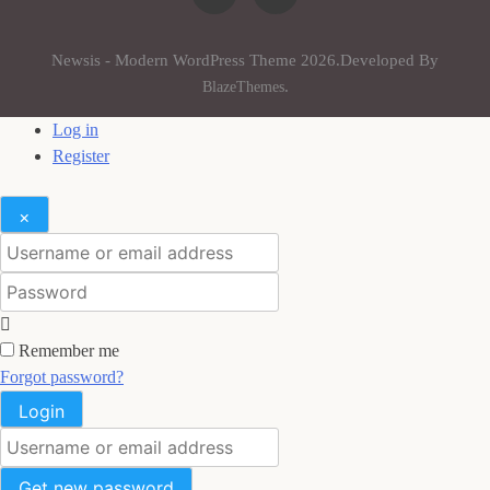
Newsis - Modern WordPress Theme 2026.Developed By
BlazeThemes
.
Log in
Register
×
Username or email address
Password
Remember me
Forgot password?
Login
Username or email address
Get new password