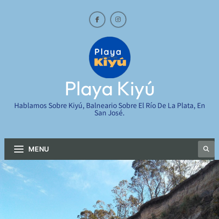
Skip
to
content
Playa Kiyú
Hablamos Sobre Kiyú, Balneario Sobre El Río De La Plata, En
San José.
MENU