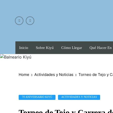
Skip
to
content
Inicio
Sobre Kiyú
Cómo Llegar
Qué Hacer En
Home
Actividades y Noticias
Torneo de Tejo y Ca
70 ANIVERSARIO KIYÚ
ACTIVIDADES Y NOTICIAS
Torneo de Tejo y Carrera d