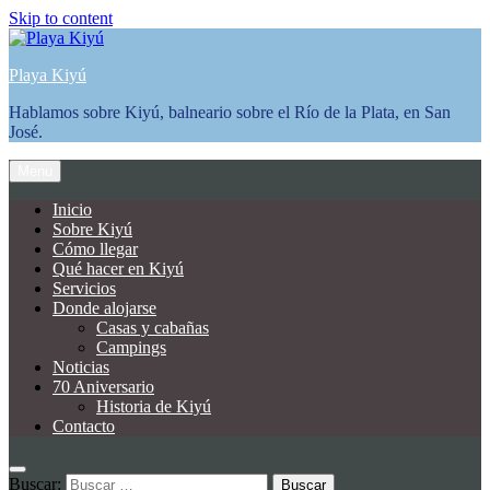
Skip to content
Playa Kiyú
Hablamos sobre Kiyú, balneario sobre el Río de la Plata, en San
José.
Menu
Inicio
Sobre Kiyú
Cómo llegar
Qué hacer en Kiyú
Servicios
Donde alojarse
Casas y cabañas
Campings
Noticias
70 Aniversario
Historia de Kiyú
Contacto
Buscar: