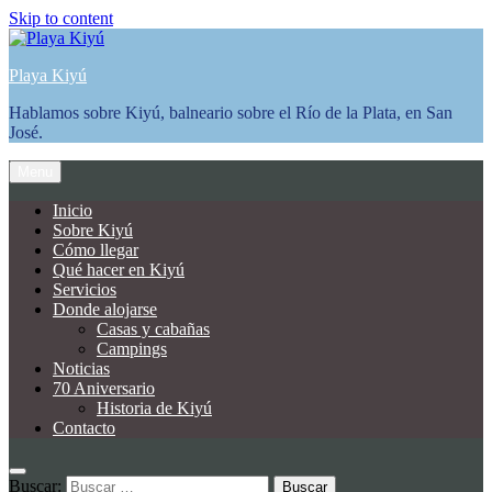
Skip to content
Playa Kiyú
Hablamos sobre Kiyú, balneario sobre el Río de la Plata, en San
José.
Menu
Inicio
Sobre Kiyú
Cómo llegar
Qué hacer en Kiyú
Servicios
Donde alojarse
Casas y cabañas
Campings
Noticias
70 Aniversario
Historia de Kiyú
Contacto
Buscar: