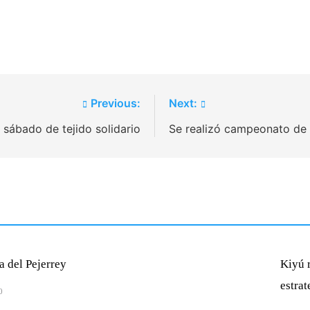
Previous:
Next:
 sábado de tejido solidario
Se realizó campeonato de 
a del Pejerrey
Kiyú r
estra
0