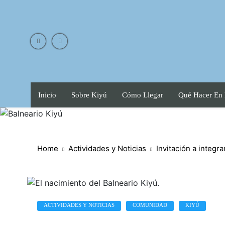
Skip
to
content
Inicio
Sobre Kiyú
Cómo Llegar
Qué Hacer En
Home
Actividades y Noticias
Invitación a integr
ACTIVIDADES Y NOTICIAS
COMUNIDAD
KIYÚ