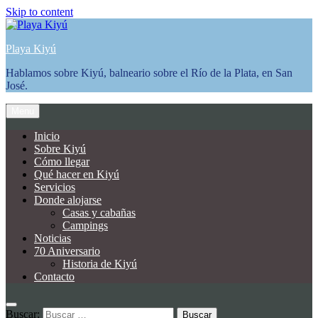
Skip to content
Playa Kiyú
Hablamos sobre Kiyú, balneario sobre el Río de la Plata, en San
José.
Menu
Inicio
Sobre Kiyú
Cómo llegar
Qué hacer en Kiyú
Servicios
Donde alojarse
Casas y cabañas
Campings
Noticias
70 Aniversario
Historia de Kiyú
Contacto
Buscar: