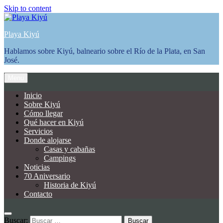
Skip to content
Playa Kiyú
Hablamos sobre Kiyú, balneario sobre el Río de la Plata, en San
José.
Menu
Inicio
Sobre Kiyú
Cómo llegar
Qué hacer en Kiyú
Servicios
Donde alojarse
Casas y cabañas
Campings
Noticias
70 Aniversario
Historia de Kiyú
Contacto
Buscar: