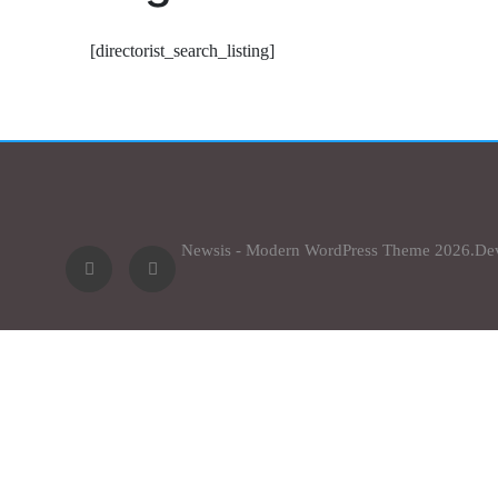
[directorist_search_listing]
Newsis - Modern WordPress Theme 2026.De