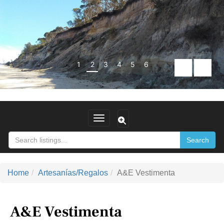
1
2
3
4
5
6
Toggle navigation
Search
Home
Artesanías/Regalos
A&E Vestimenta
A&E Vestimenta