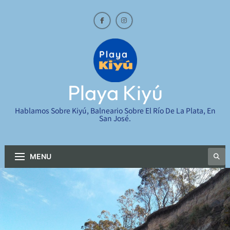
Skip
to
content
Playa Kiyú
Hablamos Sobre Kiyú, Balneario Sobre El Río De La Plata, En
San José.
MENU